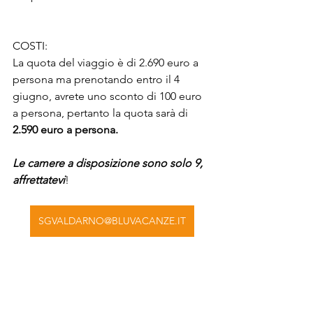
COSTI:
La quota del viaggio è di 2.690 euro a 
persona ma prenotando entro il 4 
giugno, avrete uno sconto di 100 euro 
a persona, pertanto la quota sarà di 
2.590 euro a persona.
Le camere a disposizione sono solo 9, 
affrettatevi
!
SGVALDARNO@BLUVACANZE.IT
La quota include:
Volo da Milano Malpensa a Muscat 
con bagaglio a mano e bagaglio 