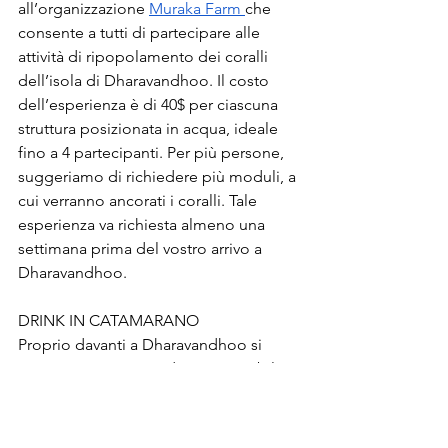
all’organizzazione 
Muraka Farm 
che 
consente a tutti di partecipare alle 
attività di ripopolamento dei coralli 
dell’isola di Dharavandhoo. Il costo 
dell’esperienza è di 40$ per ciascuna 
struttura posizionata in acqua, ideale 
fino a 4 partecipanti. Per più persone, 
suggeriamo di richiedere più moduli, a 
cui verranno ancorati i coralli. Tale 
esperienza va richiesta almeno una 
settimana prima del vostro arrivo a 
Dharavandhoo.
DRINK IN CATAMARANO
Proprio davanti a Dharavandhoo si 
trova un catamarano dove è possibile 
consumare bevande alcoliche; per 
raggiungerlo, potrete chiedere 
maggiori dettagli direttamente alla 